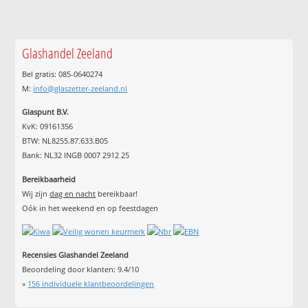
Glashandel Zeeland
Bel gratis: 085-0640274
M:
info@glaszetter-zeeland.nl
Glaspunt B.V.
KvK: 09161356
BTW: NL8255.87.633.B05
Bank: NL32 INGB 0007 2912 25
Bereikbaarheid
Wij zijn
dag en nacht
bereikbaar!
Oók in het weekend en op feestdagen
Recensies Glashandel Zeeland
Beoordeling door klanten:
9.4
/
10
»
156
individuele klantbeoordelingen