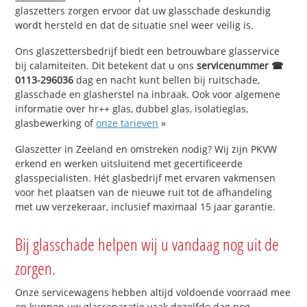
glaszetters zorgen ervoor dat uw glasschade deskundig
wordt hersteld en dat de situatie snel weer veilig is.
Ons glaszettersbedrijf biedt een betrouwbare glasservice
bij calamiteiten. Dit betekent dat u ons
servicenummer ☎
0113-296036
dag en nacht kunt bellen bij ruitschade,
glasschade en glasherstel na inbraak. Ook voor algemene
informatie over hr++ glas, dubbel glas, isolatieglas,
glasbewerking of
onze tarieven
»
Glaszetter in Zeeland en omstreken nodig? Wij zijn PKVW
erkend en werken uitsluitend met gecertificeerde
glasspecialisten. Hét glasbedrijf met ervaren vakmensen
voor het plaatsen van de nieuwe ruit tot de afhandeling
met uw verzekeraar, inclusief maximaal 15 jaar garantie.
Bij glasschade helpen wij u vandaag nog uit de
zorgen.
Onze servicewagens hebben altijd voldoende voorraad mee
en kunnen uw glasreparatie vaak dezelfde dag nog