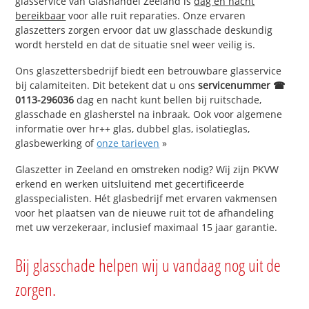
glasservice van Glashandel Zeeland is
dag en nacht
bereikbaar
voor alle ruit reparaties. Onze ervaren
glaszetters zorgen ervoor dat uw glasschade deskundig
wordt hersteld en dat de situatie snel weer veilig is.
Ons glaszettersbedrijf biedt een betrouwbare glasservice
bij calamiteiten. Dit betekent dat u ons
servicenummer ☎
0113-296036
dag en nacht kunt bellen bij ruitschade,
glasschade en glasherstel na inbraak. Ook voor algemene
informatie over hr++ glas, dubbel glas, isolatieglas,
glasbewerking of
onze tarieven
»
Glaszetter in Zeeland en omstreken nodig? Wij zijn PKVW
erkend en werken uitsluitend met gecertificeerde
glasspecialisten. Hét glasbedrijf met ervaren vakmensen
voor het plaatsen van de nieuwe ruit tot de afhandeling
met uw verzekeraar, inclusief maximaal 15 jaar garantie.
Bij glasschade helpen wij u vandaag nog uit de
zorgen.