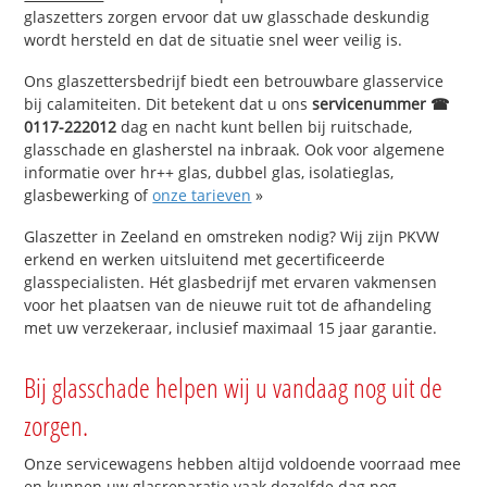
glaszetters zorgen ervoor dat uw glasschade deskundig
wordt hersteld en dat de situatie snel weer veilig is.
Ons glaszettersbedrijf biedt een betrouwbare glasservice
bij calamiteiten. Dit betekent dat u ons
servicenummer ☎
0117-222012
dag en nacht kunt bellen bij ruitschade,
glasschade en glasherstel na inbraak. Ook voor algemene
informatie over hr++ glas, dubbel glas, isolatieglas,
glasbewerking of
onze tarieven
»
Glaszetter in Zeeland en omstreken nodig? Wij zijn PKVW
erkend en werken uitsluitend met gecertificeerde
glasspecialisten. Hét glasbedrijf met ervaren vakmensen
voor het plaatsen van de nieuwe ruit tot de afhandeling
met uw verzekeraar, inclusief maximaal 15 jaar garantie.
Bij glasschade helpen wij u vandaag nog uit de
zorgen.
Onze servicewagens hebben altijd voldoende voorraad mee
en kunnen uw glasreparatie vaak dezelfde dag nog