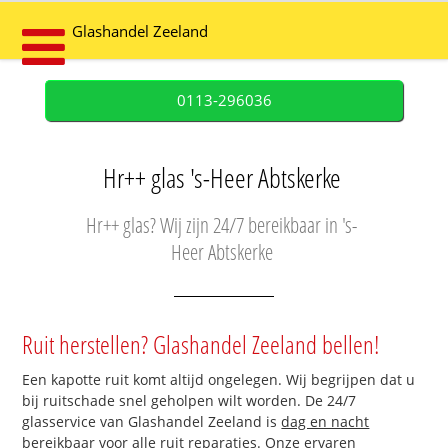
Glashandel Zeeland
0113-296036
Hr++ glas 's-Heer Abtskerke
Hr++ glas? Wij zijn 24/7 bereikbaar in 's-
Heer Abtskerke
Ruit herstellen? Glashandel Zeeland bellen!
Een kapotte ruit komt altijd ongelegen. Wij begrijpen dat u
bij ruitschade snel geholpen wilt worden. De 24/7
glasservice van Glashandel Zeeland is
dag en nacht
bereikbaar
voor alle ruit reparaties. Onze ervaren