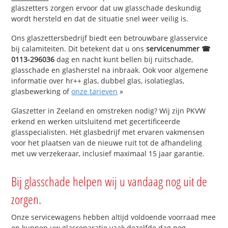
glaszetters zorgen ervoor dat uw glasschade deskundig
wordt hersteld en dat de situatie snel weer veilig is.
Ons glaszettersbedrijf biedt een betrouwbare glasservice
bij calamiteiten. Dit betekent dat u ons
servicenummer ☎
0113-296036
dag en nacht kunt bellen bij ruitschade,
glasschade en glasherstel na inbraak. Ook voor algemene
informatie over hr++ glas, dubbel glas, isolatieglas,
glasbewerking of
onze tarieven
»
Glaszetter in Zeeland en omstreken nodig? Wij zijn PKVW
erkend en werken uitsluitend met gecertificeerde
glasspecialisten. Hét glasbedrijf met ervaren vakmensen
voor het plaatsen van de nieuwe ruit tot de afhandeling
met uw verzekeraar, inclusief maximaal 15 jaar garantie.
Bij glasschade helpen wij u vandaag nog uit de
zorgen.
Onze servicewagens hebben altijd voldoende voorraad mee
en kunnen uw glasreparatie vaak dezelfde dag nog