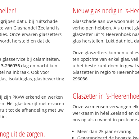
rn)
bellen!
Nieuw glas nodig in 's-H
egrijpen dat u bij ruitschade
Glasschade aan uw woonhuis, win
ce van Glashandel Zeeland is
verholpen hebben. Als u met gla
aties. Onze ervaren glaszetters
glaszetter uit 's-Heerenhoek na
wordt hersteld en dat de
glas herstellen. Lukt dat niet, 
Onze glaszetters kunnen u alles
glasservice bij calamiteiten.
ten opzichte van enkel glas, vei
13-296036
dag en nacht kunt
u het beste kunt doen in geval 
tel na inbraak. Ook voor
Glaszetter in regio 's-Heerenho
as, isolatieglas, glasbewerking
296036
Glaszetter in 's-Heerenhoe
ij zijn PKVW erkend en werken
ten. Hét glasbedrijf met ervaren
Onze vakmensen vervangen elk j
ruit tot de afhandeling met uw
werkzaam in héél Zeeland en da
tie.
ons op als u woont in postcode
nog uit de zorgen.
Meer dan 25 jaar ervaring
Gegarandeerd de hoogste kwa