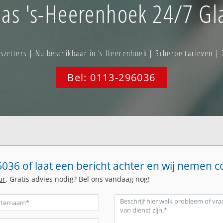
las 's-Heerenhoek 24/7 Gla
zetters | Nu beschikbaar in 's-Heerenhoek | Scherpe tarieven | 
Bel: 0113-296036
036 of laat een bericht achter en wij nemen c
ur
. Gratis advies nodig? Bel ons vandaag nog!