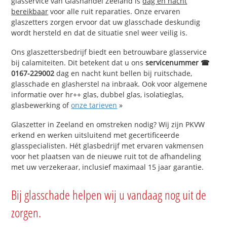
glasservice van Glashandel Zeeland is
dag en nacht
bereikbaar
voor alle ruit reparaties. Onze ervaren
glaszetters zorgen ervoor dat uw glasschade deskundig
wordt hersteld en dat de situatie snel weer veilig is.
Ons glaszettersbedrijf biedt een betrouwbare glasservice
bij calamiteiten. Dit betekent dat u ons
servicenummer ☎
0167-229002
dag en nacht kunt bellen bij ruitschade,
glasschade en glasherstel na inbraak. Ook voor algemene
informatie over hr++ glas, dubbel glas, isolatieglas,
glasbewerking of
onze tarieven
»
Glaszetter in Zeeland en omstreken nodig? Wij zijn PKVW
erkend en werken uitsluitend met gecertificeerde
glasspecialisten. Hét glasbedrijf met ervaren vakmensen
voor het plaatsen van de nieuwe ruit tot de afhandeling
met uw verzekeraar, inclusief maximaal 15 jaar garantie.
Bij glasschade helpen wij u vandaag nog uit de
zorgen.