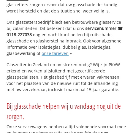
glaszetters zorgen ervoor dat uw glasschade deskundig
wordt hersteld en dat de situatie snel weer veilig is.
Ons glaszettersbedrijf biedt een betrouwbare glasservice
bij calamiteiten. Dit betekent dat u ons
servicenummer ☎
0118-227038
dag en nacht kunt bellen bij ruitschade,
glasschade en glasherstel na inbraak. Ook voor algemene
informatie over isolatieglas, dubbel glas, isolatieglas,
glasbewerking of
onze tarieven
»
Glaszetter in Zeeland en omstreken nodig? Wij zijn PKVW
erkend en werken uitsluitend met gecertificeerde
glasspecialisten. Hét glasbedrijf met ervaren vakmensen
voor het plaatsen van de nieuwe ruit tot de afhandeling
met uw verzekeraar, inclusief maximaal 15 jaar garantie.
Bij glasschade helpen wij u vandaag nog uit de
zorgen.
Onze servicewagens hebben altijd voldoende voorraad mee
en kunnen uw glasreparatie vaak dezelfde dag nog