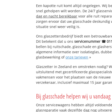
Een kapotte ruit komt altijd ongelegen. Wij b
snel geholpen wilt worden. De 24/7 glasservi
dag en nacht bereikbaar
voor alle ruit repar
zorgen ervoor dat uw glasschade deskundig 
situatie snel weer veilig is.
Ons glaszettersbedrijf biedt een betrouwbare 
Dit betekent dat u ons
servicenummer ☎ 01
bellen bij ruitschade, glasschade en glashers
algemene informatie over isolatieglas, dubbel 
glasbewerking of
onze tarieven
»
Glaszetter in Zeeland en omstreken nodig? W
uitsluitend met gecertificeerde glasspecialis
vakmensen voor het plaatsen van de nieuwe 
verzekeraar, inclusief maximaal 15 jaar garan
Bij glasschade helpen wij u vandaag 
Onze servicewagens hebben altijd voldoend
glasreparatie vaak dezelfde dag nog uitvoeren