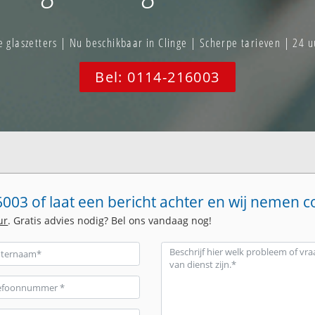
laszetters | Nu beschikbaar in Clinge | Scherpe tarieven | 24 
Bel: 0114-216003
003 of laat een bericht achter en wij nemen c
ur
. Gratis advies nodig? Bel ons vandaag nog!