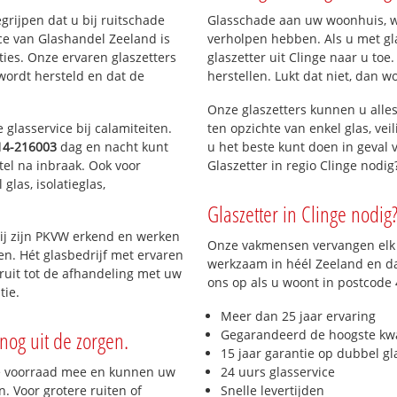
egrijpen dat u bij ruitschade
Glasschade aan uw woonhuis, win
ce van Glashandel Zeeland is
verholpen hebben. Als u met gla
aties. Onze ervaren glaszetters
glaszetter uit Clinge naar u toe
wordt hersteld en dat de
herstellen. Lukt dat niet, dan w
Onze glaszetters kunnen u alles
glasservice bij calamiteiten.
ten opzichte van enkel glas, vei
14-216003
dag en nacht kunt
u het beste kunt doen in geval 
tel na inbraak. Ook voor
Glaszetter in regio Clinge nodi
glas, isolatieglas,
Glaszetter in Clinge nodig?
ij zijn PKVW erkend en werken
Onze vakmensen vervangen elk j
ten. Hét glasbedrijf met ervaren
werkzaam in héél Zeeland en da
ruit tot de afhandeling met uw
ons op als u woont in postcode
tie.
Meer dan 25 jaar ervaring
nog uit de zorgen.
Gegarandeerd de hoogste kwa
15 jaar garantie op dubbel gl
e voorraad mee en kunnen uw
24 uurs glasservice
. Voor grotere ruiten of
Snelle levertijden