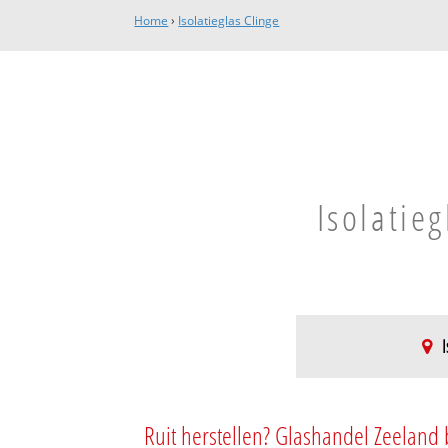
Home
›
Isolatieglas Clinge
Isolatie
I
Clinge
Clinge
Ruit herstellen? Glashandel Zeeland 