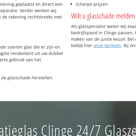
iening geplaatst en direct een
Scherpe prijzen
reparatie. Verder werken wij
Wilt u glasschade melden 
t de rekening rechtstreeks met
Als glasspecialist weten wij exa
bedrijfspand in Clinge passen. U
maken van de juiste keuze. Bel 
bekijk hier
onze tarieven
. Bij o
nde soorten glas die er zijn en
oogste rendement uit uw dubbel
ferte gebruik van het
 de glasschade herstellen.
latieglas Clinge 24/7 Glasze