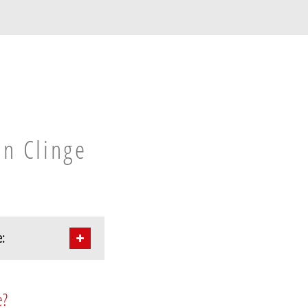
in Clinge
e:
e?