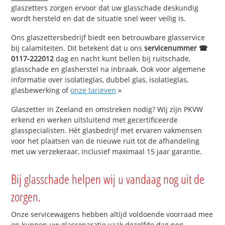
glaszetters zorgen ervoor dat uw glasschade deskundig
wordt hersteld en dat de situatie snel weer veilig is.
Ons glaszettersbedrijf biedt een betrouwbare glasservice
bij calamiteiten. Dit betekent dat u ons
servicenummer ☎
0117-222012
dag en nacht kunt bellen bij ruitschade,
glasschade en glasherstel na inbraak. Ook voor algemene
informatie over isolatieglas, dubbel glas, isolatieglas,
glasbewerking of
onze tarieven
»
Glaszetter in Zeeland en omstreken nodig? Wij zijn PKVW
erkend en werken uitsluitend met gecertificeerde
glasspecialisten. Hét glasbedrijf met ervaren vakmensen
voor het plaatsen van de nieuwe ruit tot de afhandeling
met uw verzekeraar, inclusief maximaal 15 jaar garantie.
Bij glasschade helpen wij u vandaag nog uit de
zorgen.
Onze servicewagens hebben altijd voldoende voorraad mee
en kunnen uw glasreparatie vaak dezelfde dag nog