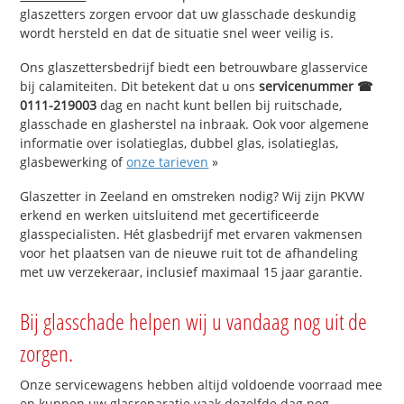
glaszetters zorgen ervoor dat uw glasschade deskundig
wordt hersteld en dat de situatie snel weer veilig is.
Ons glaszettersbedrijf biedt een betrouwbare glasservice
bij calamiteiten. Dit betekent dat u ons
servicenummer ☎
0111-219003
dag en nacht kunt bellen bij ruitschade,
glasschade en glasherstel na inbraak. Ook voor algemene
informatie over isolatieglas, dubbel glas, isolatieglas,
glasbewerking of
onze tarieven
»
Glaszetter in Zeeland en omstreken nodig? Wij zijn PKVW
erkend en werken uitsluitend met gecertificeerde
glasspecialisten. Hét glasbedrijf met ervaren vakmensen
voor het plaatsen van de nieuwe ruit tot de afhandeling
met uw verzekeraar, inclusief maximaal 15 jaar garantie.
Bij glasschade helpen wij u vandaag nog uit de
zorgen.
Onze servicewagens hebben altijd voldoende voorraad mee
en kunnen uw glasreparatie vaak dezelfde dag nog