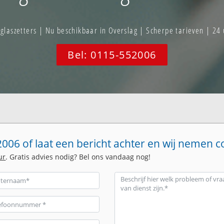
aszetters | Nu beschikbaar in Overslag | Scherpe tarieven | 24
Bel: 0115-552006
006 of laat een bericht achter en wij nemen c
ur
. Gratis advies nodig? Bel ons vandaag nog!