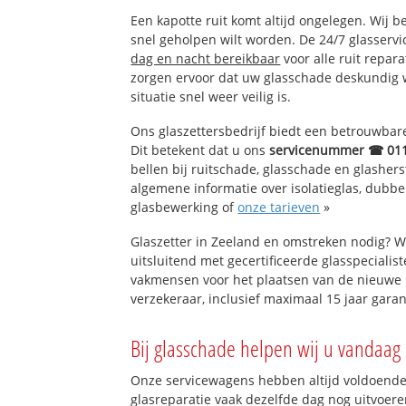
Een kapotte ruit komt altijd ongelegen. Wij b
snel geholpen wilt worden. De 24/7 glasservi
dag en nacht bereikbaar
voor alle ruit repar
zorgen ervoor dat uw glasschade deskundig 
situatie snel weer veilig is.
Ons glaszettersbedrijf biedt een betrouwbare 
Dit betekent dat u ons
servicenummer ☎ 01
bellen bij ruitschade, glasschade en glashers
algemene informatie over isolatieglas, dubbel 
glasbewerking of
onze tarieven
»
Glaszetter in Zeeland en omstreken nodig? W
uitsluitend met gecertificeerde glasspecialis
vakmensen voor het plaatsen van de nieuwe 
verzekeraar, inclusief maximaal 15 jaar garan
Bij glasschade helpen wij u vandaag 
Onze servicewagens hebben altijd voldoend
glasreparatie vaak dezelfde dag nog uitvoeren