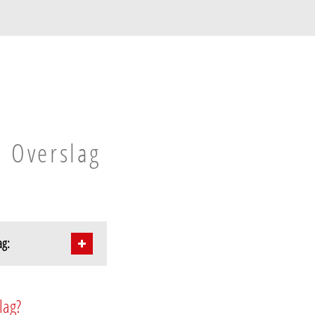
n Overslag
ag:
lag?