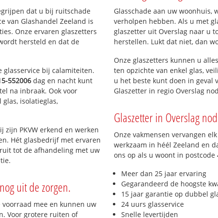
egrijpen dat u bij ruitschade
Glasschade aan uw woonhuis, win
ce van Glashandel Zeeland is
verholpen hebben. Als u met gla
aties. Onze ervaren glaszetters
glaszetter uit Overslag naar u t
wordt hersteld en dat de
herstellen. Lukt dat niet, dan w
Onze glaszetters kunnen u alles
glasservice bij calamiteiten.
ten opzichte van enkel glas, vei
15-552006
dag en nacht kunt
u het beste kunt doen in geval 
tel na inbraak. Ook voor
Glaszetter in regio Overslag no
glas, isolatieglas,
Glaszetter in Overslag nodi
ij zijn PKVW erkend en werken
Onze vakmensen vervangen elk j
ten. Hét glasbedrijf met ervaren
werkzaam in héél Zeeland en da
ruit tot de afhandeling met uw
ons op als u woont in postcode
tie.
Meer dan 25 jaar ervaring
nog uit de zorgen.
Gegarandeerd de hoogste kwa
15 jaar garantie op dubbel gl
e voorraad mee en kunnen uw
24 uurs glasservice
. Voor grotere ruiten of
Snelle levertijden