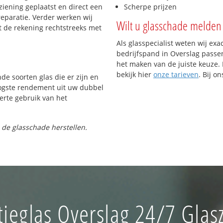
iening geplaatst en direct een
Scherpe prijzen
reparatie. Verder werken wij
Wilt u glasschade melden 
t de rekening rechtstreeks met
Als glasspecialist weten wij exa
bedrijfspand in Overslag passen.
het maken van de juiste keuze. 
bekijk hier
onze tarieven
. Bij o
nde soorten glas die er zijn en
oogste rendement uit uw dubbel
ferte gebruik van het
 de glasschade herstellen.
tieglas Overslag 24/7 Glas