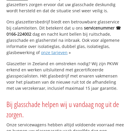
glaszetters zorgen ervoor dat uw glasschade deskundig
wordt hersteld en dat de situatie snel weer veilig is.
Ons glaszettersbedrijf biedt een betrouwbare glasservice
bij calamiteiten. Dit betekent dat u ons
servicenummer ☎
0166-224002
dag en nacht kunt bellen bij ruitschade,
glasschade en glasherstel na inbraak. Ook voor algemene
informatie over isolatieglas, dubbel glas, isolatieglas,
glasbewerking of
onze tarieven
»
Glaszetter in Zeeland en omstreken nodig? Wij zijn PKVW
erkend en werken uitsluitend met gecertificeerde
glasspecialisten. Hét glasbedrijf met ervaren vakmensen
voor het plaatsen van de nieuwe ruit tot de afhandeling
met uw verzekeraar, inclusief maximaal 15 jaar garantie.
Bij glasschade helpen wij u vandaag nog uit de
zorgen.
Onze servicewagens hebben altijd voldoende voorraad mee
en kunnen uw glasreparatie vaak dezelfde dag nog