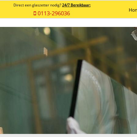
Direct een glaszetter nodig?
24/7 Bereikbaar:
Ho
0113-296036