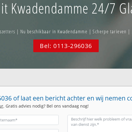
it Kwadendamme 24/7 Gla
zetters | Nu beschikbaar in Kwadendamme | Scherpe tarieven | 
Bel: 0113-296036
036 of laat een bericht achter en wij nemen c
ur
. Gratis advies nodig? Bel ons vandaag nog!