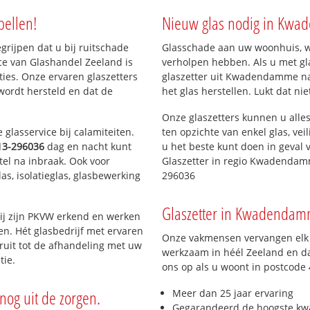
ern)
bellen!
Nieuw glas nodig in Kw
egrijpen dat u bij ruitschade
Glasschade aan uw woonhuis, win
ce van Glashandel Zeeland is
verholpen hebben. Als u met gla
aties. Onze ervaren glaszetters
glaszetter uit Kwadendamme naa
wordt hersteld en dat de
het glas herstellen. Lukt dat ni
Onze glaszetters kunnen u alles
glasservice bij calamiteiten.
ten opzichte van enkel glas, vei
13-296036
dag en nacht kunt
u het beste kunt doen in geval 
tel na inbraak. Ook voor
Glaszetter in regio Kwadendam
as, isolatieglas, glasbewerking
296036
Glaszetter in Kwadendamm
ij zijn PKVW erkend en werken
ten. Hét glasbedrijf met ervaren
Onze vakmensen vervangen elk j
ruit tot de afhandeling met uw
werkzaam in héél Zeeland en da
tie.
ons op als u woont in postcode
nog uit de zorgen.
Meer dan 25 jaar ervaring
Gegarandeerd de hoogste kwa