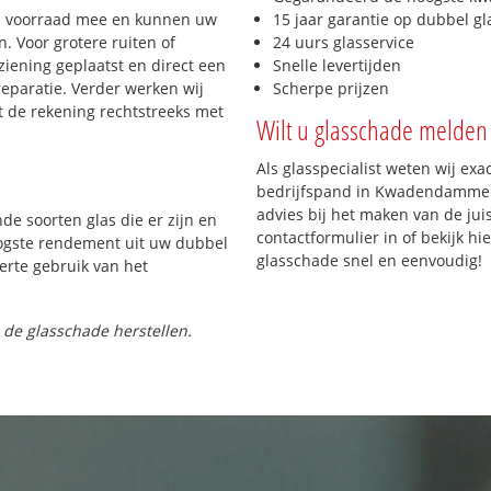
e voorraad mee en kunnen uw
15 jaar garantie op dubbel gl
. Voor grotere ruiten of
24 uurs glasservice
iening geplaatst en direct een
Snelle levertijden
reparatie. Verder werken wij
Scherpe prijzen
t de rekening rechtstreeks met
Wilt u glasschade melden 
Als glasspecialist weten wij exa
bedrijfspand in Kwadendamme pa
advies bij het maken van de jui
nde soorten glas die er zijn en
contactformulier in of bekijk hi
oogste rendement uit uw dubbel
glasschade snel en eenvoudig!
ferte gebruik van het
 de glasschade herstellen.