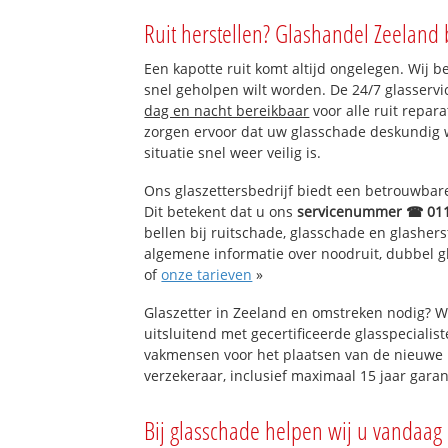
Kwadendamme (K
Ruit herstellen? Glashandel Zeeland 
Een kapotte ruit komt altijd ongelegen. Wij b
snel geholpen wilt worden. De 24/7 glasservi
dag en nacht bereikbaar
voor alle ruit repar
zorgen ervoor dat uw glasschade deskundig 
situatie snel weer veilig is.
Ons glaszettersbedrijf biedt een betrouwbare 
Dit betekent dat u ons
servicenummer ☎ 01
bellen bij ruitschade, glasschade en glashers
algemene informatie over noodruit, dubbel gl
of
onze tarieven
»
Glaszetter in Zeeland en omstreken nodig? W
uitsluitend met gecertificeerde glasspecialis
vakmensen voor het plaatsen van de nieuwe 
verzekeraar, inclusief maximaal 15 jaar garan
Bij glasschade helpen wij u vandaag 