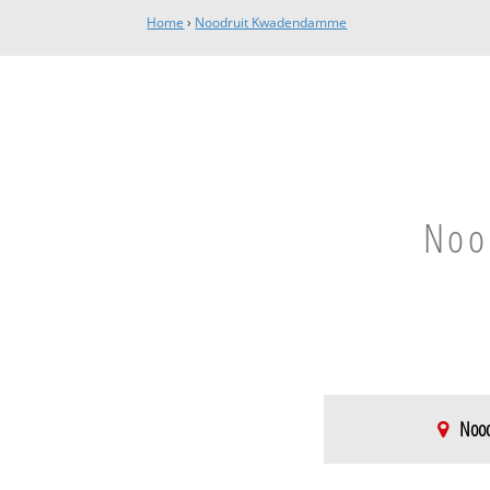
Home
›
Noodruit Kwadendamme
Nood
Nood
Kwadendamme