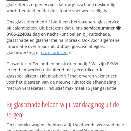
glaszetters zorgen ervoor dat uw glasschade deskundig
wordt hersteld en dat de situatie snel weer veilig is.
Ons glaszettersbedrijf biedt een betrouwbare glasservice
bij calamiteiten. Dit betekent dat u ons
servicenummer ☎
0166-224002
dag en nacht kunt bellen bij ruitschade,
glasschade en glasherstel na inbraak. Ook voor algemene
informatie over noodruit, dubbel glas, isolatieglas,
glasbewerking of
onze tarieven
»
Glaszetter in Zeeland en omstreken nodig? Wij zijn PKVW
erkend en werken uitsluitend met gecertificeerde
glasspecialisten. Hét glasbedrijf met ervaren vakmensen
voor het plaatsen van de nieuwe ruit tot de afhandeling
met uw verzekeraar, inclusief maximaal 15 jaar garantie.
Bij glasschade helpen wij u vandaag nog uit de
zorgen.
Onze servicewagens hebben altijd voldoende voorraad mee
en kunnen uw glasreparatie vaak dezelfde dag nog