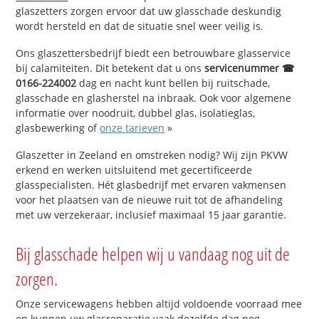
glaszetters zorgen ervoor dat uw glasschade deskundig
wordt hersteld en dat de situatie snel weer veilig is.
Ons glaszettersbedrijf biedt een betrouwbare glasservice
bij calamiteiten. Dit betekent dat u ons
servicenummer ☎
0166-224002
dag en nacht kunt bellen bij ruitschade,
glasschade en glasherstel na inbraak. Ook voor algemene
informatie over noodruit, dubbel glas, isolatieglas,
glasbewerking of
onze tarieven
»
Glaszetter in Zeeland en omstreken nodig? Wij zijn PKVW
erkend en werken uitsluitend met gecertificeerde
glasspecialisten. Hét glasbedrijf met ervaren vakmensen
voor het plaatsen van de nieuwe ruit tot de afhandeling
met uw verzekeraar, inclusief maximaal 15 jaar garantie.
Bij glasschade helpen wij u vandaag nog uit de
zorgen.
Onze servicewagens hebben altijd voldoende voorraad mee
en kunnen uw glasreparatie vaak dezelfde dag nog