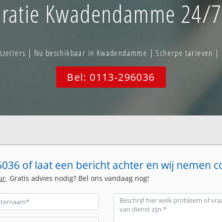
ratie Kwadendamme 24/7 
zetters | Nu beschikbaar in Kwadendamme | Scherpe tarieven | 
Bel: 0113-296036
036 of laat een bericht achter en wij nemen c
ur
. Gratis advies nodig? Bel ons vandaag nog!