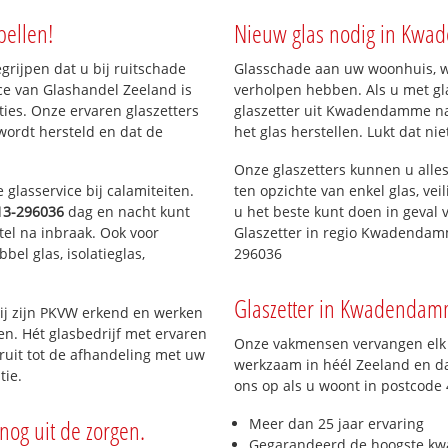
ern)
bellen!
Nieuw glas nodig in Kw
egrijpen dat u bij ruitschade
Glasschade aan uw woonhuis, win
ce van Glashandel Zeeland is
verholpen hebben. Als u met gla
aties. Onze ervaren glaszetters
glaszetter uit Kwadendamme naa
wordt hersteld en dat de
het glas herstellen. Lukt dat ni
Onze glaszetters kunnen u alles
glasservice bij calamiteiten.
ten opzichte van enkel glas, vei
13-296036
dag en nacht kunt
u het beste kunt doen in geval 
tel na inbraak. Ook voor
Glaszetter in regio Kwadendam
el glas, isolatieglas,
296036
Glaszetter in Kwadendamm
ij zijn PKVW erkend en werken
ten. Hét glasbedrijf met ervaren
Onze vakmensen vervangen elk j
ruit tot de afhandeling met uw
werkzaam in héél Zeeland en da
tie.
ons op als u woont in postcode
nog uit de zorgen.
Meer dan 25 jaar ervaring
Gegarandeerd de hoogste kwa