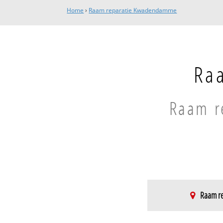
Home
›
Raam reparatie Kwadendamme
Ra
Raam re
Raam re
Kwadendamme