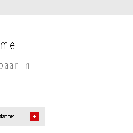
mme
baar in
endamme: