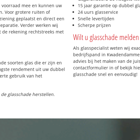
e voorraad mee en kunnen uw
15 jaar garantie op dubbel gl
. Voor grotere ruiten of
24 uurs glasservice
iening geplaatst en direct een
Snelle levertijden
reparatie. Verder werken wij
Scherpe prijzen
t de rekening rechtstreeks met
Wilt u glasschade melden 
Als glasspecialist weten wij exa
bedrijfspand in Kwadendamme pa
advies bij het maken van de jui
nde soorten glas die er zijn en
contactformulier in of bekijk hi
oogste rendement uit uw dubbel
glasschade snel en eenvoudig!
ferte gebruik van het
 de glasschade herstellen.