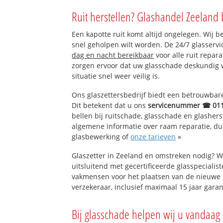
Kwadendamme (K
Ruit herstellen? Glashandel Zeeland 
Een kapotte ruit komt altijd ongelegen. Wij b
snel geholpen wilt worden. De 24/7 glasservi
dag en nacht bereikbaar
voor alle ruit repar
zorgen ervoor dat uw glasschade deskundig 
situatie snel weer veilig is.
Ons glaszettersbedrijf biedt een betrouwbare 
Dit betekent dat u ons
servicenummer ☎ 01
bellen bij ruitschade, glasschade en glashers
algemene informatie over raam reparatie, dubb
glasbewerking of
onze tarieven
»
Glaszetter in Zeeland en omstreken nodig? W
uitsluitend met gecertificeerde glasspecialis
vakmensen voor het plaatsen van de nieuwe 
verzekeraar, inclusief maximaal 15 jaar garan
Bij glasschade helpen wij u vandaag 