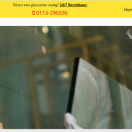
Direct een glaszetter nodig?
24/7 Bereikbaar:
Ho
0113-296036