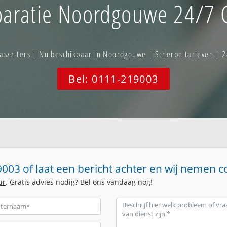
aratie Noordgouwe 24/7 G
szetters | Nu beschikbaar in Noordgouwe | Scherpe tarieven | 2
Bel: 0111-219003
003 of laat een bericht achter en wij nemen c
ur
. Gratis advies nodig? Bel ons vandaag nog!