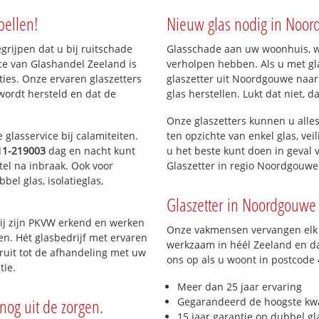
bellen!
Nieuw glas nodig in Noo
egrijpen dat u bij ruitschade
Glasschade aan uw woonhuis, win
ce van Glashandel Zeeland is
verholpen hebben. Als u met gla
aties. Onze ervaren glaszetters
glaszetter uit Noordgouwe naar 
wordt hersteld en dat de
glas herstellen. Lukt dat niet, 
Onze glaszetters kunnen u alles
glasservice bij calamiteiten.
ten opzichte van enkel glas, vei
11-219003
dag en nacht kunt
u het beste kunt doen in geval 
tel na inbraak. Ook voor
Glaszetter in regio Noordgouwe
el glas, isolatieglas,
Glaszetter in Noordgouwe 
ij zijn PKVW erkend en werken
Onze vakmensen vervangen elk j
ten. Hét glasbedrijf met ervaren
werkzaam in héél Zeeland en da
ruit tot de afhandeling met uw
ons op als u woont in postcode
tie.
Meer dan 25 jaar ervaring
nog uit de zorgen.
Gegarandeerd de hoogste kwa
15 jaar garantie op dubbel gl