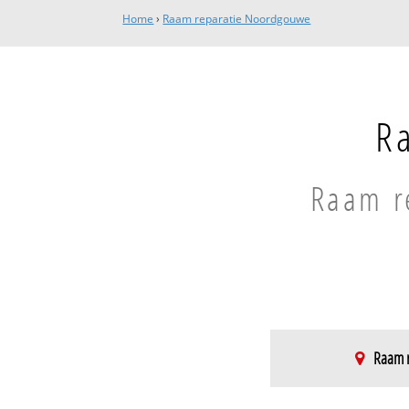
Home
›
Raam reparatie Noordgouwe
R
Raam re
Raam r
Noordgouwe