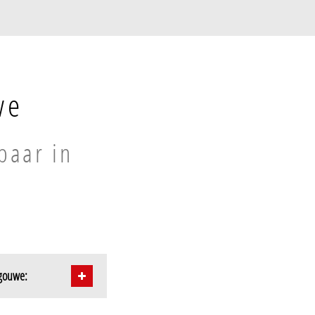
we
baar in
dgouwe: