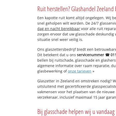
Noordgouwe
Ruit herstellen? Glashandel Zeeland 
Schuddebeurs
Een kapotte ruit komt altijd ongelegen. Wij b
snel geholpen wilt worden. De 24/7 glasservi
dag en nacht bereikbaar
voor alle ruit repar
zorgen ervoor dat uw glasschade deskundig 
situatie snel weer veilig is.
Ons glaszettersbedrijf biedt een betrouwbare 
Dit betekent dat u ons
servicenummer ☎ 01
bellen bij ruitschade, glasschade en glashers
algemene informatie over raam reparatie, dubb
glasbewerking of
onze tarieven
»
Glaszetter in Zeeland en omstreken nodig? W
uitsluitend met gecertificeerde glasspecialis
vakmensen voor het plaatsen van de nieuwe 
verzekeraar, inclusief maximaal 15 jaar garan
Bij glasschade helpen wij u vandaag 