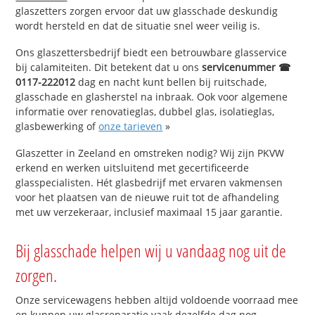
glaszetters zorgen ervoor dat uw glasschade deskundig
wordt hersteld en dat de situatie snel weer veilig is.
Ons glaszettersbedrijf biedt een betrouwbare glasservice
bij calamiteiten. Dit betekent dat u ons
servicenummer ☎
0117-222012
dag en nacht kunt bellen bij ruitschade,
glasschade en glasherstel na inbraak. Ook voor algemene
informatie over renovatieglas, dubbel glas, isolatieglas,
glasbewerking of
onze tarieven
»
Glaszetter in Zeeland en omstreken nodig? Wij zijn PKVW
erkend en werken uitsluitend met gecertificeerde
glasspecialisten. Hét glasbedrijf met ervaren vakmensen
voor het plaatsen van de nieuwe ruit tot de afhandeling
met uw verzekeraar, inclusief maximaal 15 jaar garantie.
Bij glasschade helpen wij u vandaag nog uit de
zorgen.
Onze servicewagens hebben altijd voldoende voorraad mee
en kunnen uw glasreparatie vaak dezelfde dag nog