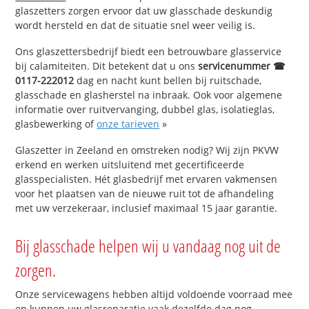
glaszetters zorgen ervoor dat uw glasschade deskundig
wordt hersteld en dat de situatie snel weer veilig is.
Ons glaszettersbedrijf biedt een betrouwbare glasservice
bij calamiteiten. Dit betekent dat u ons
servicenummer ☎
0117-222012
dag en nacht kunt bellen bij ruitschade,
glasschade en glasherstel na inbraak. Ook voor algemene
informatie over ruitvervanging, dubbel glas, isolatieglas,
glasbewerking of
onze tarieven
»
Glaszetter in Zeeland en omstreken nodig? Wij zijn PKVW
erkend en werken uitsluitend met gecertificeerde
glasspecialisten. Hét glasbedrijf met ervaren vakmensen
voor het plaatsen van de nieuwe ruit tot de afhandeling
met uw verzekeraar, inclusief maximaal 15 jaar garantie.
Bij glasschade helpen wij u vandaag nog uit de
zorgen.
Onze servicewagens hebben altijd voldoende voorraad mee
en kunnen uw glasreparatie vaak dezelfde dag nog