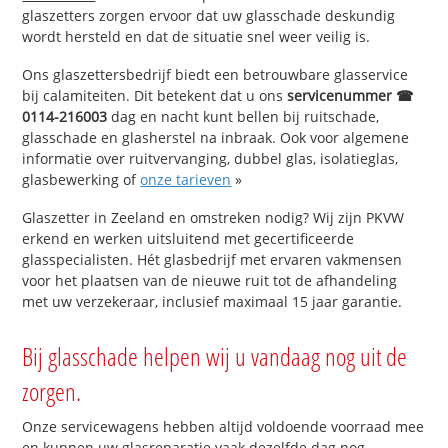
glaszetters zorgen ervoor dat uw glasschade deskundig
wordt hersteld en dat de situatie snel weer veilig is.
Ons glaszettersbedrijf biedt een betrouwbare glasservice
bij calamiteiten. Dit betekent dat u ons
servicenummer ☎
0114-216003
dag en nacht kunt bellen bij ruitschade,
glasschade en glasherstel na inbraak. Ook voor algemene
informatie over ruitvervanging, dubbel glas, isolatieglas,
glasbewerking of
onze tarieven
»
Glaszetter in Zeeland en omstreken nodig? Wij zijn PKVW
erkend en werken uitsluitend met gecertificeerde
glasspecialisten. Hét glasbedrijf met ervaren vakmensen
voor het plaatsen van de nieuwe ruit tot de afhandeling
met uw verzekeraar, inclusief maximaal 15 jaar garantie.
Bij glasschade helpen wij u vandaag nog uit de
zorgen.
Onze servicewagens hebben altijd voldoende voorraad mee
en kunnen uw glasreparatie vaak dezelfde dag nog