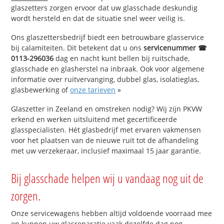
glaszetters zorgen ervoor dat uw glasschade deskundig
wordt hersteld en dat de situatie snel weer veilig is.
Ons glaszettersbedrijf biedt een betrouwbare glasservice
bij calamiteiten. Dit betekent dat u ons
servicenummer ☎
0113-296036
dag en nacht kunt bellen bij ruitschade,
glasschade en glasherstel na inbraak. Ook voor algemene
informatie over ruitvervanging, dubbel glas, isolatieglas,
glasbewerking of
onze tarieven
»
Glaszetter in Zeeland en omstreken nodig? Wij zijn PKVW
erkend en werken uitsluitend met gecertificeerde
glasspecialisten. Hét glasbedrijf met ervaren vakmensen
voor het plaatsen van de nieuwe ruit tot de afhandeling
met uw verzekeraar, inclusief maximaal 15 jaar garantie.
Bij glasschade helpen wij u vandaag nog uit de
zorgen.
Onze servicewagens hebben altijd voldoende voorraad mee
en kunnen uw glasreparatie vaak dezelfde dag nog