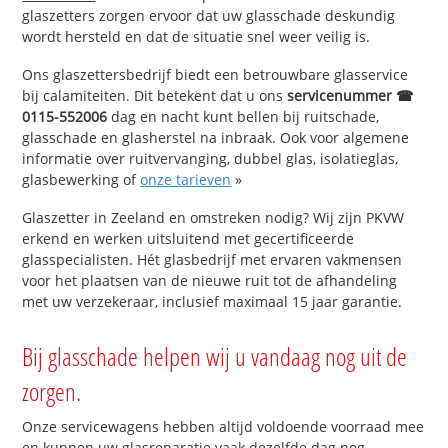
glaszetters zorgen ervoor dat uw glasschade deskundig
wordt hersteld en dat de situatie snel weer veilig is.
Ons glaszettersbedrijf biedt een betrouwbare glasservice
bij calamiteiten. Dit betekent dat u ons
servicenummer ☎
0115-552006
dag en nacht kunt bellen bij ruitschade,
glasschade en glasherstel na inbraak. Ook voor algemene
informatie over ruitvervanging, dubbel glas, isolatieglas,
glasbewerking of
onze tarieven
»
Glaszetter in Zeeland en omstreken nodig? Wij zijn PKVW
erkend en werken uitsluitend met gecertificeerde
glasspecialisten. Hét glasbedrijf met ervaren vakmensen
voor het plaatsen van de nieuwe ruit tot de afhandeling
met uw verzekeraar, inclusief maximaal 15 jaar garantie.
Bij glasschade helpen wij u vandaag nog uit de
zorgen.
Onze servicewagens hebben altijd voldoende voorraad mee
en kunnen uw glasreparatie vaak dezelfde dag nog