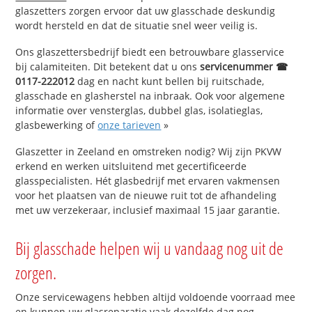
glaszetters zorgen ervoor dat uw glasschade deskundig
wordt hersteld en dat de situatie snel weer veilig is.
Ons glaszettersbedrijf biedt een betrouwbare glasservice
bij calamiteiten. Dit betekent dat u ons
servicenummer ☎
0117-222012
dag en nacht kunt bellen bij ruitschade,
glasschade en glasherstel na inbraak. Ook voor algemene
informatie over vensterglas, dubbel glas, isolatieglas,
glasbewerking of
onze tarieven
»
Glaszetter in Zeeland en omstreken nodig? Wij zijn PKVW
erkend en werken uitsluitend met gecertificeerde
glasspecialisten. Hét glasbedrijf met ervaren vakmensen
voor het plaatsen van de nieuwe ruit tot de afhandeling
met uw verzekeraar, inclusief maximaal 15 jaar garantie.
Bij glasschade helpen wij u vandaag nog uit de
zorgen.
Onze servicewagens hebben altijd voldoende voorraad mee
en kunnen uw glasreparatie vaak dezelfde dag nog