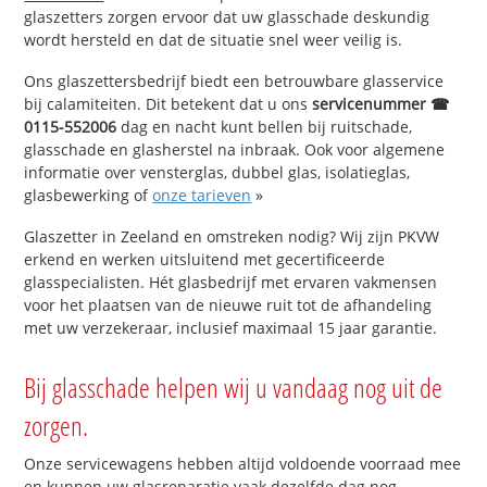
glaszetters zorgen ervoor dat uw glasschade deskundig
wordt hersteld en dat de situatie snel weer veilig is.
Ons glaszettersbedrijf biedt een betrouwbare glasservice
bij calamiteiten. Dit betekent dat u ons
servicenummer ☎
0115-552006
dag en nacht kunt bellen bij ruitschade,
glasschade en glasherstel na inbraak. Ook voor algemene
informatie over vensterglas, dubbel glas, isolatieglas,
glasbewerking of
onze tarieven
»
Glaszetter in Zeeland en omstreken nodig? Wij zijn PKVW
erkend en werken uitsluitend met gecertificeerde
glasspecialisten. Hét glasbedrijf met ervaren vakmensen
voor het plaatsen van de nieuwe ruit tot de afhandeling
met uw verzekeraar, inclusief maximaal 15 jaar garantie.
Bij glasschade helpen wij u vandaag nog uit de
zorgen.
Onze servicewagens hebben altijd voldoende voorraad mee
en kunnen uw glasreparatie vaak dezelfde dag nog