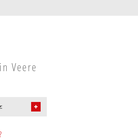
in Veere
e:
?