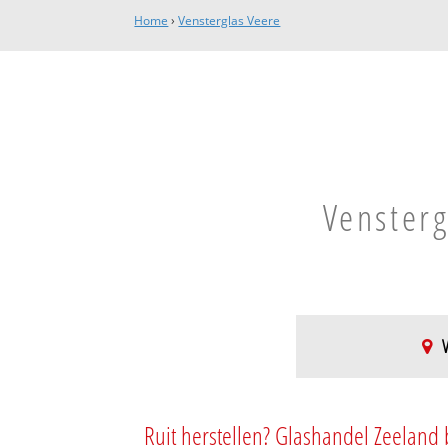
Home
›
Vensterglas Veere
Vensterg
V
Veere
Veere
Ruit herstellen? Glashandel Zeeland 
Zanddijk