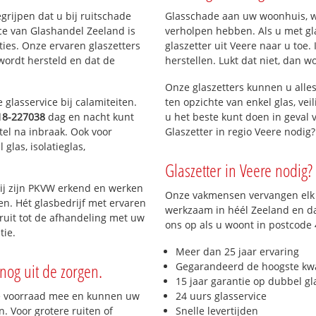
egrijpen dat u bij ruitschade
Glasschade aan uw woonhuis, win
ce van Glashandel Zeeland is
verholpen hebben. Als u met gla
aties. Onze ervaren glaszetters
glaszetter uit Veere naar u toe.
wordt hersteld en dat de
herstellen. Lukt dat niet, dan w
Onze glaszetters kunnen u alles
glasservice bij calamiteiten.
ten opzichte van enkel glas, vei
18-227038
dag en nacht kunt
u het beste kunt doen in geval 
tel na inbraak. Ook voor
Glaszetter in regio Veere nodig
glas, isolatieglas,
Glaszetter in Veere nodig? 
ij zijn PKVW erkend en werken
Onze vakmensen vervangen elk j
ten. Hét glasbedrijf met ervaren
werkzaam in héél Zeeland en da
ruit tot de afhandeling met uw
ons op als u woont in postcode
tie.
Meer dan 25 jaar ervaring
nog uit de zorgen.
Gegarandeerd de hoogste kwa
15 jaar garantie op dubbel gl
e voorraad mee en kunnen uw
24 uurs glasservice
. Voor grotere ruiten of
Snelle levertijden