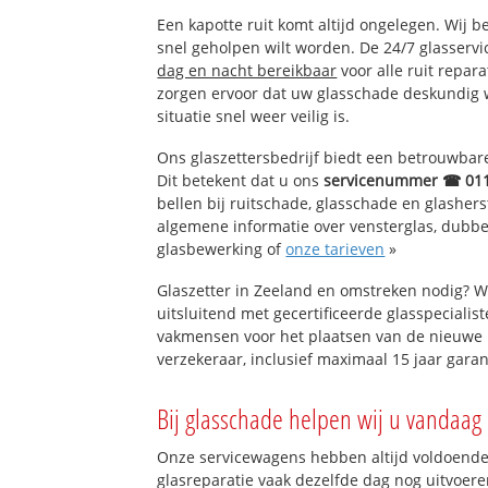
Buiten de Veste
Een kapotte ruit komt altijd ongelegen. Wij b
snel geholpen wilt worden. De 24/7 glasservi
dag en nacht bereikbaar
voor alle ruit repar
zorgen ervoor dat uw glasschade deskundig 
situatie snel weer veilig is.
Ons glaszettersbedrijf biedt een betrouwbare 
Dit betekent dat u ons
servicenummer ☎ 01
bellen bij ruitschade, glasschade en glashers
algemene informatie over vensterglas, dubbel 
glasbewerking of
onze tarieven
»
Glaszetter in Zeeland en omstreken nodig? W
uitsluitend met gecertificeerde glasspecialis
vakmensen voor het plaatsen van de nieuwe 
verzekeraar, inclusief maximaal 15 jaar garan
Bij glasschade helpen wij u vandaag 
Onze servicewagens hebben altijd voldoend
glasreparatie vaak dezelfde dag nog uitvoeren