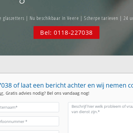
glaszetters | Nu beschikbaar in Veere | Scherpe tarieven | 24 u
Bel: 0118-227038
038 of laat een bericht achter en wij nemen c
ur
. Gratis advies nodig? Bel ons vandaag nog!