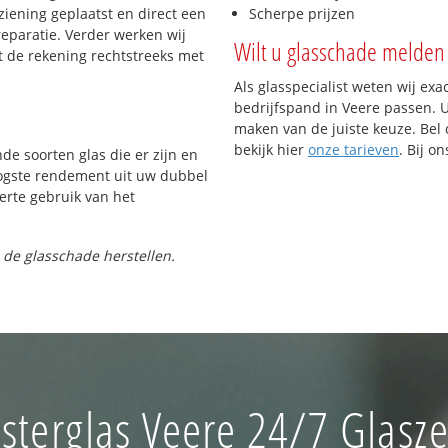
iening geplaatst en direct een
Scherpe prijzen
reparatie. Verder werken wij
Wilt u glasschade melden 
t de rekening rechtstreeks met
Als glasspecialist weten wij exa
bedrijfspand in Veere passen. Ui
maken van de juiste keuze. Bel 
bekijk hier
onze tarieven
. Bij o
nde soorten glas die er zijn en
oogste rendement uit uw dubbel
ferte gebruik van het
 de glasschade herstellen.
sterglas Veere 24/7 Glasze