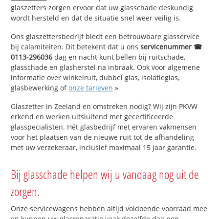
glaszetters zorgen ervoor dat uw glasschade deskundig
wordt hersteld en dat de situatie snel weer veilig is.
Ons glaszettersbedrijf biedt een betrouwbare glasservice
bij calamiteiten. Dit betekent dat u ons
servicenummer ☎
0113-296036
dag en nacht kunt bellen bij ruitschade,
glasschade en glasherstel na inbraak. Ook voor algemene
informatie over winkelruit, dubbel glas, isolatieglas,
glasbewerking of
onze tarieven
»
Glaszetter in Zeeland en omstreken nodig? Wij zijn PKVW
erkend en werken uitsluitend met gecertificeerde
glasspecialisten. Hét glasbedrijf met ervaren vakmensen
voor het plaatsen van de nieuwe ruit tot de afhandeling
met uw verzekeraar, inclusief maximaal 15 jaar garantie.
Bij glasschade helpen wij u vandaag nog uit de
zorgen.
Onze servicewagens hebben altijd voldoende voorraad mee
en kunnen uw glasreparatie vaak dezelfde dag nog