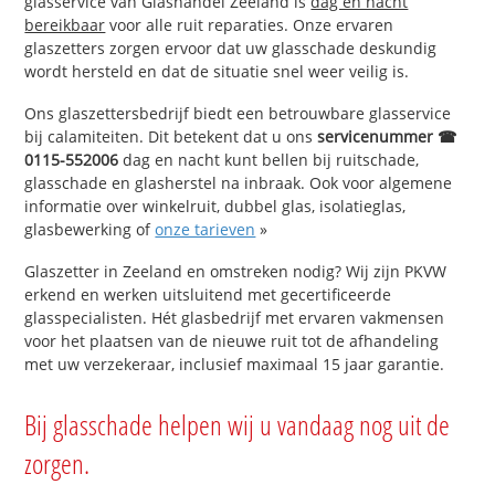
glasservice van Glashandel Zeeland is
dag en nacht
bereikbaar
voor alle ruit reparaties. Onze ervaren
glaszetters zorgen ervoor dat uw glasschade deskundig
wordt hersteld en dat de situatie snel weer veilig is.
Ons glaszettersbedrijf biedt een betrouwbare glasservice
bij calamiteiten. Dit betekent dat u ons
servicenummer ☎
0115-552006
dag en nacht kunt bellen bij ruitschade,
glasschade en glasherstel na inbraak. Ook voor algemene
informatie over winkelruit, dubbel glas, isolatieglas,
glasbewerking of
onze tarieven
»
Glaszetter in Zeeland en omstreken nodig? Wij zijn PKVW
erkend en werken uitsluitend met gecertificeerde
glasspecialisten. Hét glasbedrijf met ervaren vakmensen
voor het plaatsen van de nieuwe ruit tot de afhandeling
met uw verzekeraar, inclusief maximaal 15 jaar garantie.
Bij glasschade helpen wij u vandaag nog uit de
zorgen.