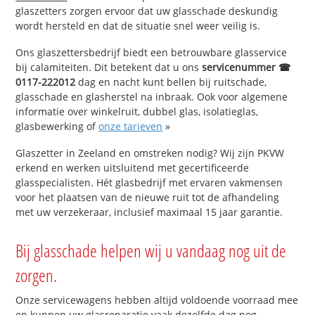
glaszetters zorgen ervoor dat uw glasschade deskundig
wordt hersteld en dat de situatie snel weer veilig is.
Ons glaszettersbedrijf biedt een betrouwbare glasservice
bij calamiteiten. Dit betekent dat u ons
servicenummer ☎
0117-222012
dag en nacht kunt bellen bij ruitschade,
glasschade en glasherstel na inbraak. Ook voor algemene
informatie over winkelruit, dubbel glas, isolatieglas,
glasbewerking of
onze tarieven
»
Glaszetter in Zeeland en omstreken nodig? Wij zijn PKVW
erkend en werken uitsluitend met gecertificeerde
glasspecialisten. Hét glasbedrijf met ervaren vakmensen
voor het plaatsen van de nieuwe ruit tot de afhandeling
met uw verzekeraar, inclusief maximaal 15 jaar garantie.
Bij glasschade helpen wij u vandaag nog uit de
zorgen.
Onze servicewagens hebben altijd voldoende voorraad mee
en kunnen uw glasreparatie vaak dezelfde dag nog