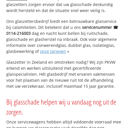
glaszetters zorgen ervoor dat uw glasschade deskundig
wordt hersteld en dat de situatie snel weer veilig is.
Ons glaszettersbedrijf biedt een betrouwbare glasservice
bij calamiteiten. Dit betekent dat u ons
servicenummer ☎
0114-216003
dag en nacht kunt bellen bij ruitschade,
glasschade en glasherstel na inbraak. Ook voor algemene
informatie over zonwerendglas, dubbel glas, isolatieglas,
glasbewerking of
onze tarieven
»
Glaszetter in Zeeland en omstreken nodig? Wij zijn PKVW
erkend en werken uitsluitend met gecertificeerde
glasspecialisten. Hét glasbedrijf met ervaren vakmensen
voor het plaatsen van de nieuwe ruit tot de afhandeling
met uw verzekeraar, inclusief maximaal 15 jaar garantie.
Bij glasschade helpen wij u vandaag nog uit de
zorgen.
Onze servicewagens hebben altijd voldoende voorraad mee
en kunnen uw glasreparatie vaak dezelfde dag nog